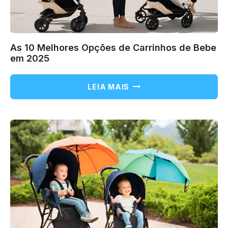
As 10 Melhores Opções de Carrinhos de Bebe
em 2025
AS
LEIA MAIS
10
MELHORES
OPÇÕES
DE
CARRINHOS
DE
BEBE
EM
2025