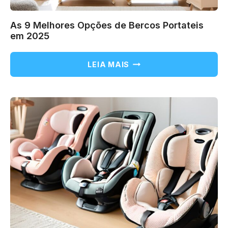
As 9 Melhores Opções de Bercos Portateis
em 2025
AS
LEIA MAIS
9
MELHORES
OPÇÕES
DE
BERCOS
PORTATEIS
EM
2025