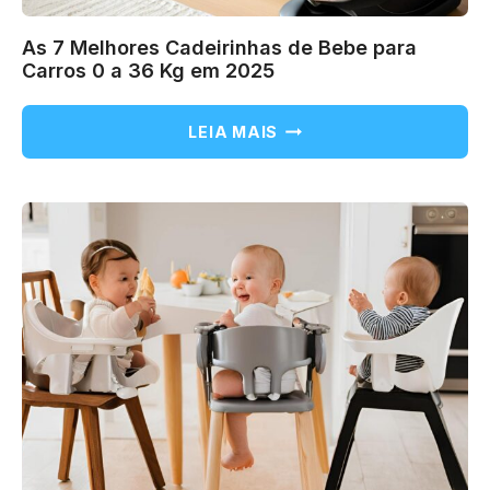
As 7 Melhores Cadeirinhas de Bebe para
Carros 0 a 36 Kg em 2025
AS
LEIA MAIS
7
MELHORES
CADEIRINHAS
DE
BEBE
PARA
CARROS
0
A
36
KG
EM
2025