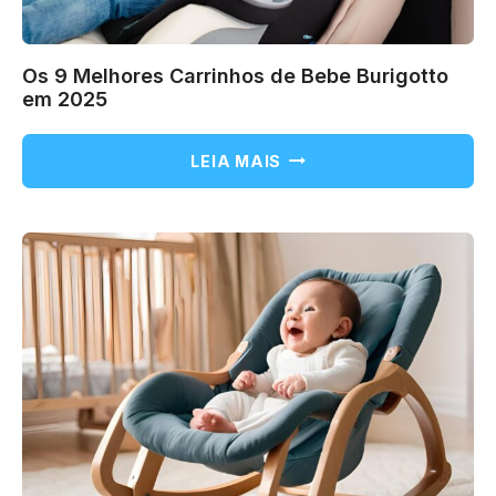
Os 9 Melhores Carrinhos de Bebe Burigotto
em 2025
OS
LEIA MAIS
9
MELHORES
CARRINHOS
DE
BEBE
BURIGOTTO
EM
2025