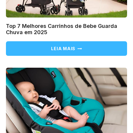
Top 7 Melhores Carrinhos de Bebe Guarda
Chuva em 2025
TOP
LEIA MAIS
7
MELHORES
CARRINHOS
DE
BEBE
GUARDA
CHUVA
EM
2025