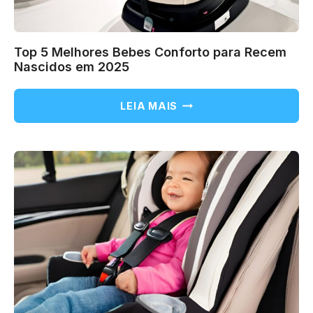
Top 5 Melhores Bebes Conforto para Recem
Nascidos em 2025
TOP
LEIA MAIS
5
MELHORES
BEBES
CONFORTO
PARA
RECEM
NASCIDOS
EM
2025