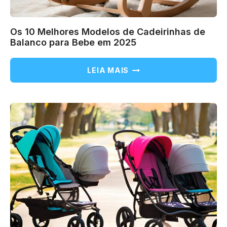
Os 10 Melhores Modelos de Cadeirinhas de
Balanco para Bebe em 2025
OS
LEIA MAIS
10
MELHORES
MODELOS
DE
CADEIRINHAS
DE
BALANCO
PARA
BEBE
EM
2025